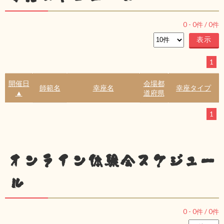
0
-
0
件 /
0
件
1
開催日
会場都
師範名
幸座名
幸座タイプ
▲
道府県
1
オンライン体験会スケジュー
ル
0
-
0
件 /
0
件