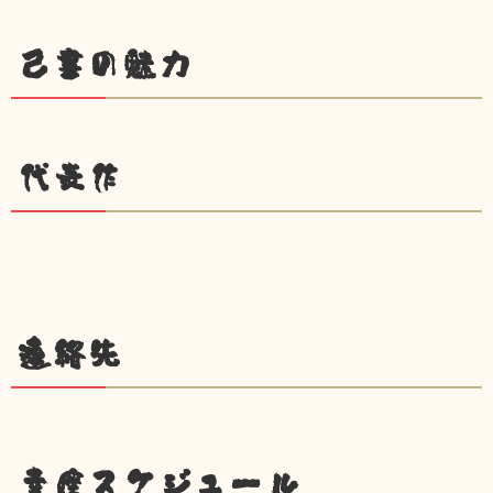
己書の魅力
代表作
連絡先
幸座スケジュール