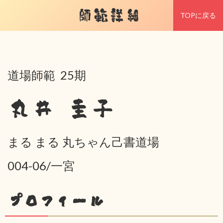
師範詳細
TOPに戻る
道場師範 25期
丸井 圭子
まる まる 丸ちゃん己書道場
004-06/一宮
プロフィール