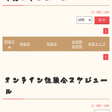
0
-
0
件 /
0
件
1
開催日
会場都
師範名
幸座名
幸座タイプ
▲
道府県
1
オンライン体験会スケジュー
ル
0
-
0
件 /
0
件