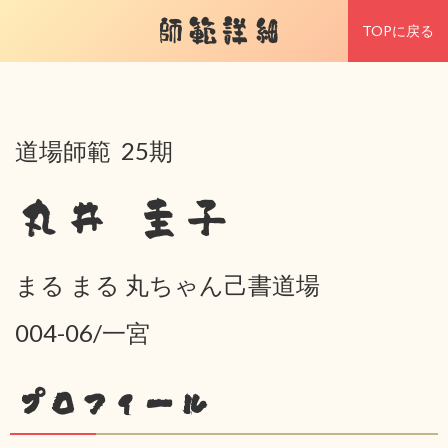
師範詳細
TOPに戻る
道場師範 25期
丸井 圭子
まる まる 丸ちゃん己書道場
004-06/一宮
プロフィール