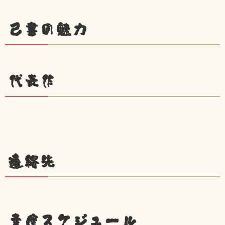
己書の魅力
代表作
連絡先
幸座スケジュール