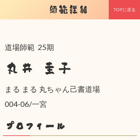
師範詳細
TOPに戻る
道場師範 25期
丸井 圭子
まる まる 丸ちゃん己書道場
004-06/一宮
プロフィール