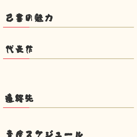
己書の魅力
代表作
連絡先
幸座スケジュール