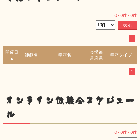
0
-
0
件 /
0
件
1
開催日
会場都
師範名
幸座名
幸座タイプ
▲
道府県
1
オンライン体験会スケジュー
ル
0
-
0
件 /
0
件