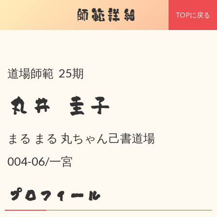
師範詳細
TOPに戻る
道場師範 25期
丸井 圭子
まる まる 丸ちゃん己書道場
004-06/一宮
プロフィール