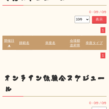
0
-
0
件 /
0
件
1
開催日
会場都
師範名
幸座名
幸座タイプ
▲
道府県
1
オンライン体験会スケジュー
ル
0
-
0
件 /
0
件