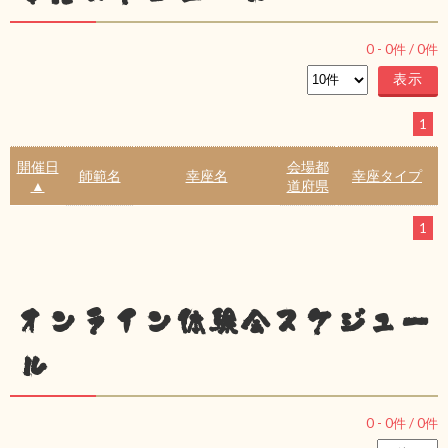
0
-
0
件 /
0
件
1
開催日
会場都
師範名
幸座名
幸座タイプ
▲
道府県
1
オンライン体験会スケジュー
ル
0
-
0
件 /
0
件