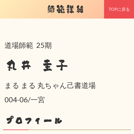
師範詳細
TOPに戻る
道場師範 25期
丸井 圭子
まる まる 丸ちゃん己書道場
004-06/一宮
プロフィール