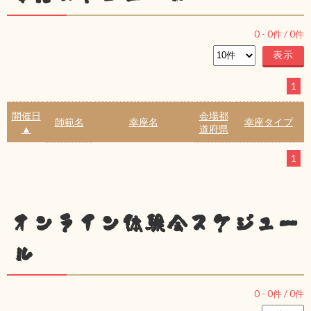
0
-
0
件 /
0
件
1
開催日
会場都
師範名
幸座名
幸座タイプ
▲
道府県
1
オンライン体験会スケジュー
ル
0
-
0
件 /
0
件