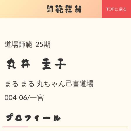
師範詳細
TOPに戻る
道場師範 25期
丸井 圭子
まる まる 丸ちゃん己書道場
004-06/一宮
プロフィール