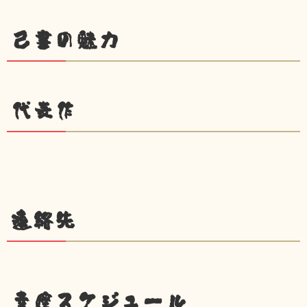
己書の魅力
代表作
連絡先
幸座スケジュール