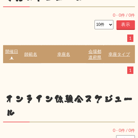
0
-
0
件 /
0
件
1
開催日
会場都
師範名
幸座名
幸座タイプ
▲
道府県
1
オンライン体験会スケジュー
ル
0
-
0
件 /
0
件