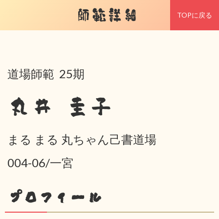
師範詳細
TOPに戻る
道場師範 25期
丸井 圭子
まる まる 丸ちゃん己書道場
004-06/一宮
プロフィール