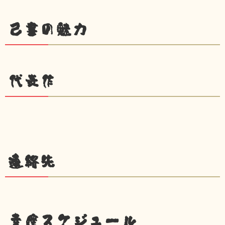
己書の魅力
代表作
連絡先
幸座スケジュール