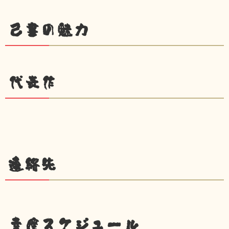
己書の魅力
代表作
連絡先
幸座スケジュール