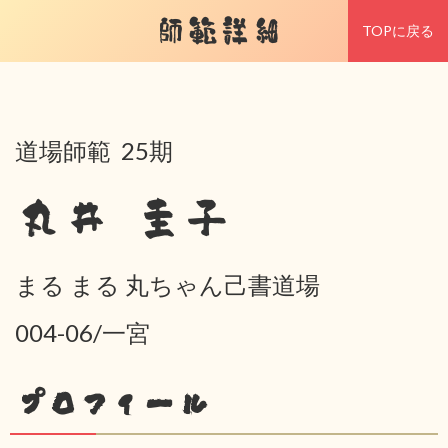
師範詳細
TOPに戻る
道場師範 25期
丸井 圭子
まる まる 丸ちゃん己書道場
004-06/一宮
プロフィール