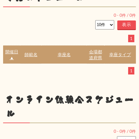
0
-
0
件 /
0
件
1
開催日
会場都
師範名
幸座名
幸座タイプ
▲
道府県
1
オンライン体験会スケジュー
ル
0
-
0
件 /
0
件