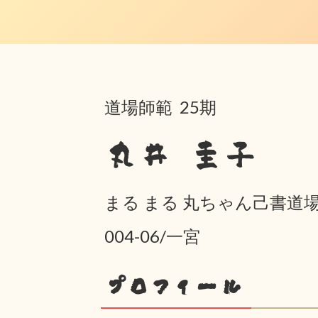
道場師範 25期
丸井 圭子
まる まる 丸ちゃん己書道
004-06/一宮
プロフィール