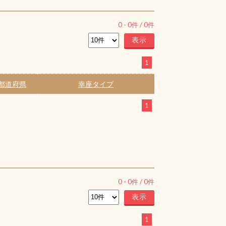
0
-
0
件 /
0
件
1
都道府県
幸座タイプ
1
0
-
0
件 /
0
件
1