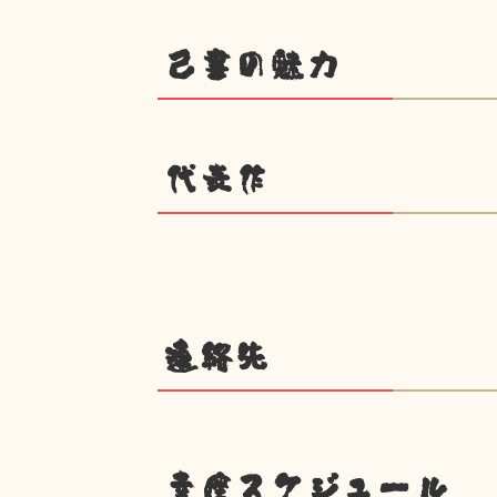
己書の魅力
代表作
連絡先
幸座スケジュール