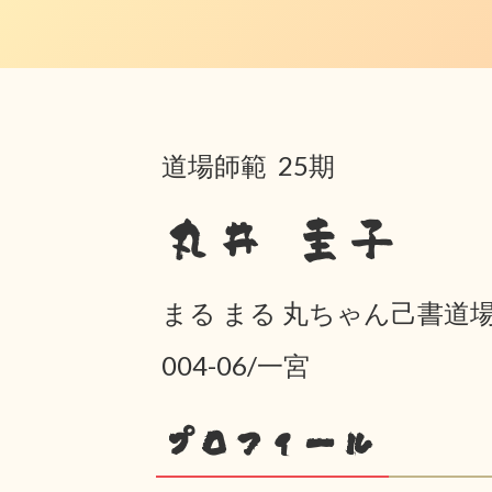
道場師範 25期
丸井 圭子
まる まる 丸ちゃん己書道
004-06/一宮
プロフィール