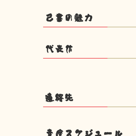
己書の魅力
代表作
連絡先
幸座スケジュール