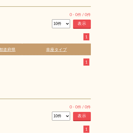
0
-
0
件 /
0
件
1
都道府県
幸座タイプ
1
0
-
0
件 /
0
件
1