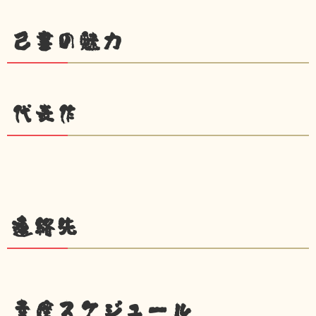
己書の魅力
代表作
連絡先
幸座スケジュール