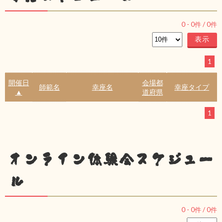
0
-
0
件 /
0
件
1
開催日
会場都
師範名
幸座名
幸座タイプ
▲
道府県
1
オンライン体験会スケジュー
ル
0
-
0
件 /
0
件