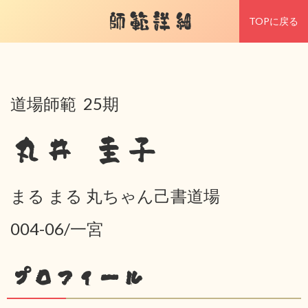
師範詳細
TOPに戻る
道場師範 25期
丸井 圭子
まる まる 丸ちゃん己書道場
004-06/一宮
プロフィール