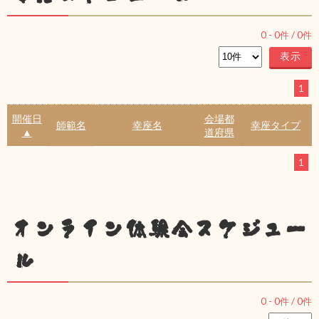
0
-
0
件 /
0
件
1
開催日
会場都
師範名
幸座名
幸座タイプ
▲
道府県
1
オンライン体験会スケジュー
ル
0
-
0
件 /
0
件