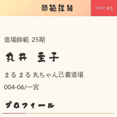
師範詳細
TOPに戻る
道場師範 25期
丸井 圭子
まる まる 丸ちゃん己書道場
004-06/一宮
プロフィール