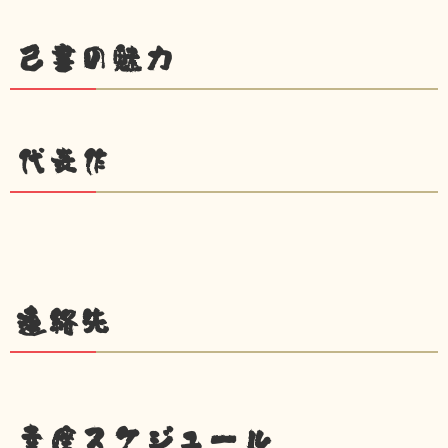
己書の魅力
代表作
連絡先
幸座スケジュール