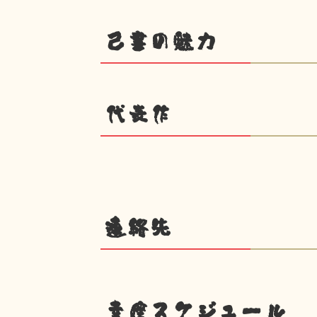
己書の魅力
代表作
連絡先
幸座スケジュール