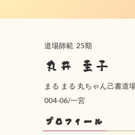
道場師範 25期
丸井 圭子
まる まる 丸ちゃん己書道
004-06/一宮
プロフィール