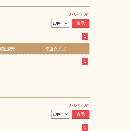
0
-
0
件 /
0
件
1
都道府県
幸座タイプ
1
0
-
0
件 /
0
件
1