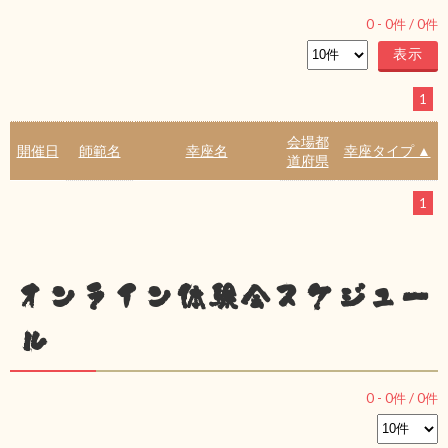
0
-
0
件 /
0
件
1
会場都
開催日
師範名
幸座名
幸座タイプ ▲
道府県
1
オンライン体験会スケジュー
ル
0
-
0
件 /
0
件