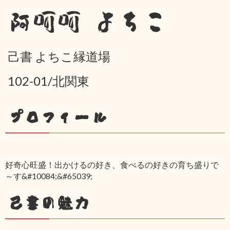
阿呵呵 よちこ
己書 よちこ縁道場
102-01/北関東
プロフィール
好奇心旺盛！出かけるの好き、食べるの好きの育ち盛りで
～す&#10084;&#65039;
己書の魅力