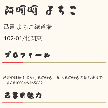
阿呵呵 よちこ
己書 よちこ縁道場
102-01/北関東
プロフィール
好奇心旺盛！出かけるの好き、食べるの好きの育ち盛りで
～す&#10084;&#65039;
己書の魅力