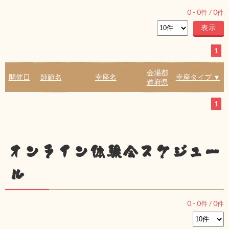
0
-
0
件 /
0
件
1
会場都
開催日
師範名
幸座名
幸座タイプ ▼
道府県
1
オンライン体験会スケジュー
ル
0
-
0
件 /
0
件