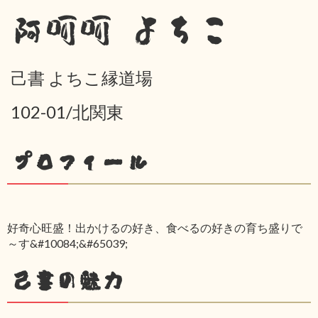
阿呵呵 よちこ
己書 よちこ縁道場
102-01/北関東
プロフィール
好奇心旺盛！出かけるの好き、食べるの好きの育ち盛りで
～す&#10084;&#65039;
己書の魅力