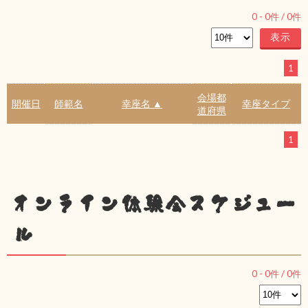
0
-
0
件 /
0
件
1
会場都
開催日
師範名
幸座名 ▲
幸座タイプ
道府県
1
オンライン体験会スケジュー
ル
0
-
0
件 /
0
件