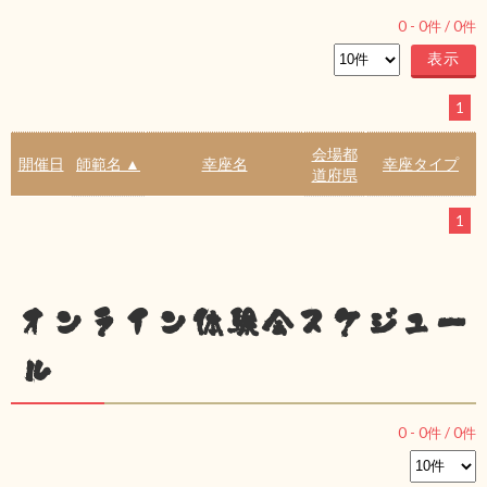
0
-
0
件 /
0
件
1
会場都
開催日
師範名 ▲
幸座名
幸座タイプ
道府県
1
オンライン体験会スケジュー
ル
0
-
0
件 /
0
件