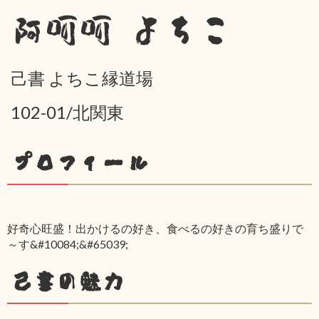
阿呵呵 よちこ
己書 よちこ縁道場
102-01/北関東
プロフィール
好奇心旺盛！出かけるの好き、食べるの好きの育ち盛りで
～す&#10084;&#65039;
己書の魅力