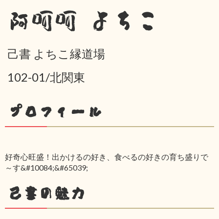
阿呵呵 よちこ
己書 よちこ縁道場
102-01/北関東
プロフィール
好奇心旺盛！出かけるの好き、食べるの好きの育ち盛りで
～す&#10084;&#65039;
己書の魅力