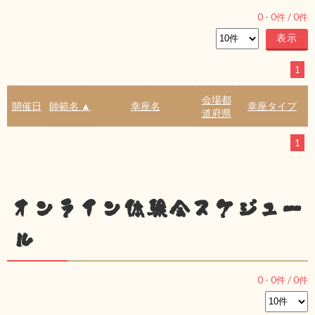
0
-
0
件 /
0
件
1
会場都
開催日
師範名 ▲
幸座名
幸座タイプ
道府県
1
オンライン体験会スケジュー
ル
0
-
0
件 /
0
件