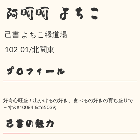
阿呵呵 よちこ
己書 よちこ縁道場
102-01/北関東
プロフィール
好奇心旺盛！出かけるの好き、食べるの好きの育ち盛りで
～す&#10084;&#65039;
己書の魅力