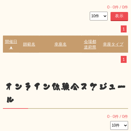
0
-
0
件 /
0
件
1
開催日
会場都
師範名
幸座名
幸座タイプ
▲
道府県
1
オンライン体験会スケジュー
ル
0
-
0
件 /
0
件