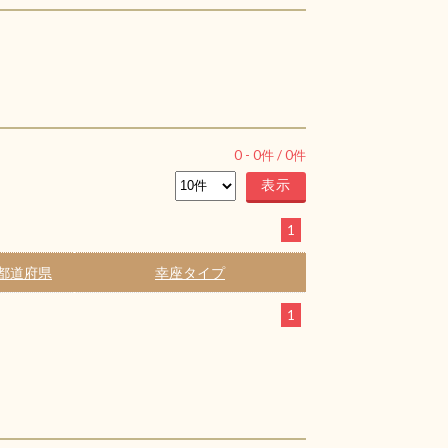
0
-
0
件 /
0
件
1
都道府県
幸座タイプ
1