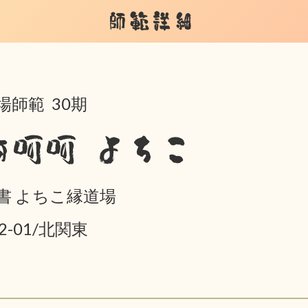
師範詳細
場師範 30期
阿呵呵 よちこ
書 よちこ縁道場
02-01/北関東