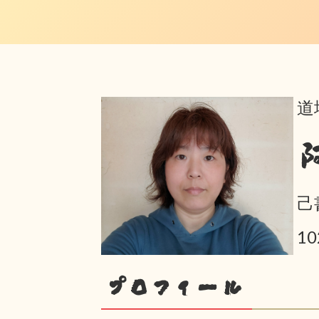
道
己
1
プロフィール