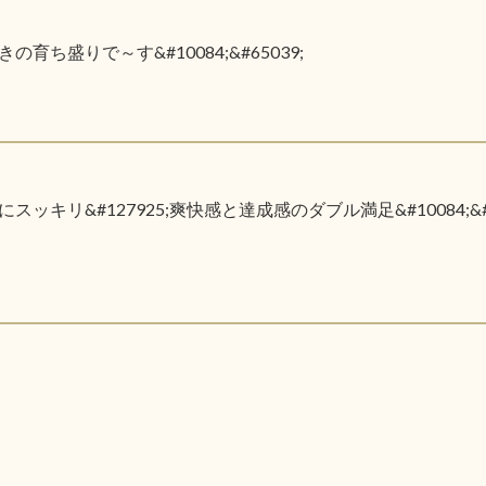
ち盛りで～す&#10084;&#65039;
リ&#127925;爽快感と達成感のダブル満足&#10084;&#6