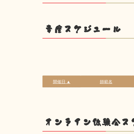
幸座スケジュール
開催日 ▲
師範名
オンライン体験会ス