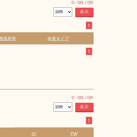
0
-
0
件 /
0
件
1
都道府県
幸座タイプ
1
0
-
0
件 /
0
件
1
ID
PW