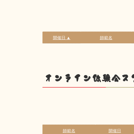
開催日 ▲
師範名
オンライン体験会ス
師範名
開催日