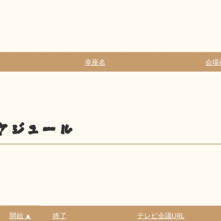
幸座名
会場
ケジュール
開始 ▲
終了
テレビ会議URL