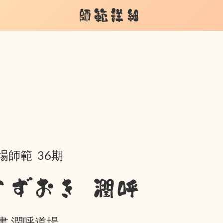
師範詳細
場師範 36期
すずおき 潤呼
書 潤呼道場