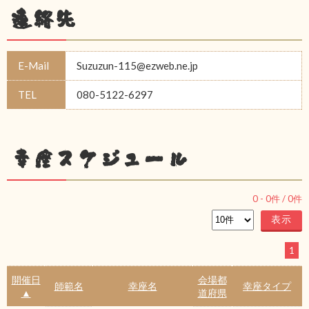
連絡先
E-Mail
Suzuzun-115@ezweb.ne.jp
TEL
080-5122-6297
幸座スケジュール
0
-
0
件 /
0
件
1
開催日
会場都
師範名
幸座名
幸座タイプ
▲
道府県