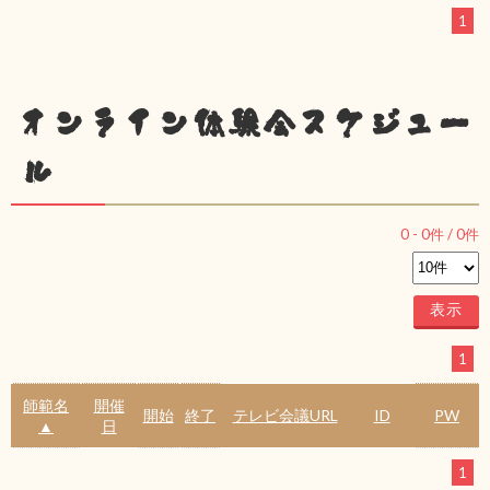
1
オンライン体験会スケジュー
ル
0
-
0
件 /
0
件
1
師範名
開催
開始
終了
テレビ会議URL
ID
PW
▲
日
1