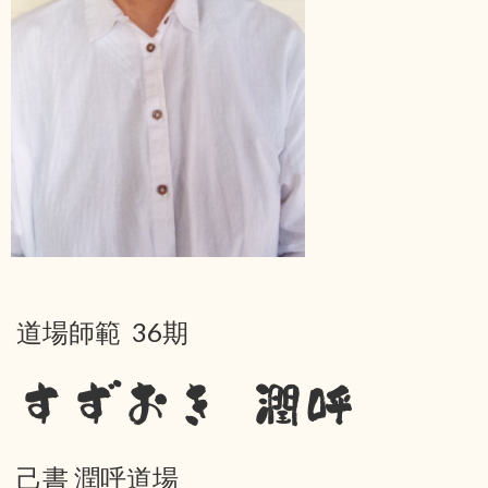
道場師範 36期
すずおき 潤呼
己書 潤呼道場