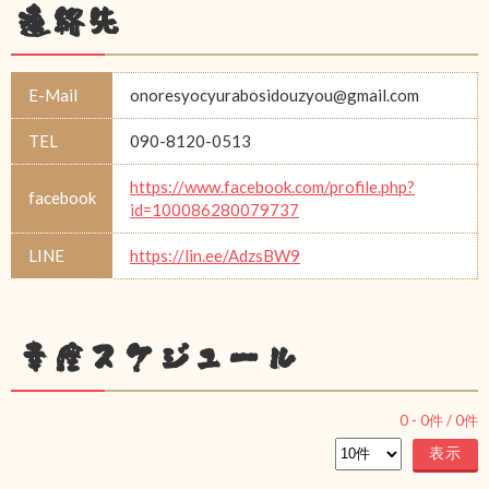
連絡先
E-Mail
onoresyocyurabosidouzyou@gmail.com
TEL
090-8120-0513
https://www.facebook.com/profile.php?
facebook
id=100086280079737
LINE
https://lin.ee/AdzsBW9
幸座スケジュール
0
-
0
件 /
0
件