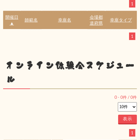
1
開催日
会場都
師範名
幸座名
幸座タイプ
▲
道府県
1
オンライン体験会スケジュー
ル
0
-
0
件 /
0
件
1