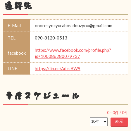
連絡先
E-Mail
onoresyocyurabosidouzyou@gmail.com
TEL
090-8120-0513
https://www.facebook.com/profile.php?
facebook
id=100086280079737
LINE
https://lin.ee/AdzsBW9
幸座スケジュール
0
-
0
件 /
0
件