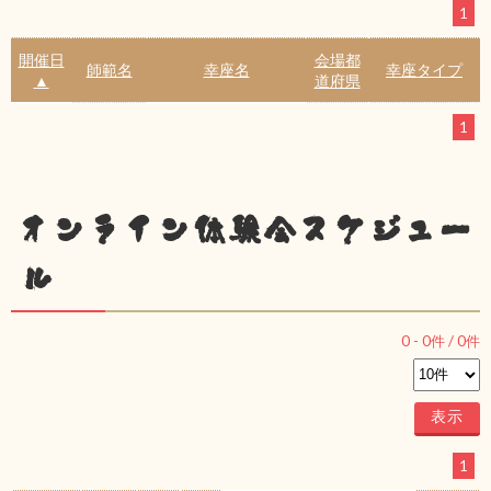
1
開催日
会場都
師範名
幸座名
幸座タイプ
▲
道府県
1
オンライン体験会スケジュー
ル
0
-
0
件 /
0
件
1