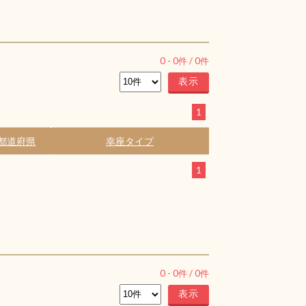
0
-
0
件 /
0
件
1
都道府県
幸座タイプ
1
0
-
0
件 /
0
件