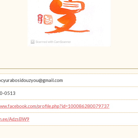
ocyurabosidouzyou@gmail.com
0-0513
www.facebook.com/profile.php?id=100086280079737
lin.ee/AdzsBW9