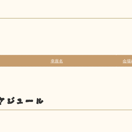
幸座名
会場
ケジュール