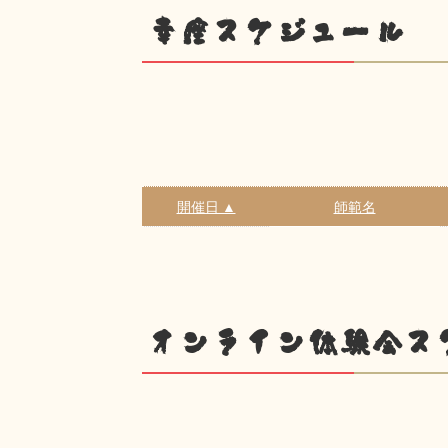
幸座スケジュール
開催日 ▲
師範名
オンライン体験会ス