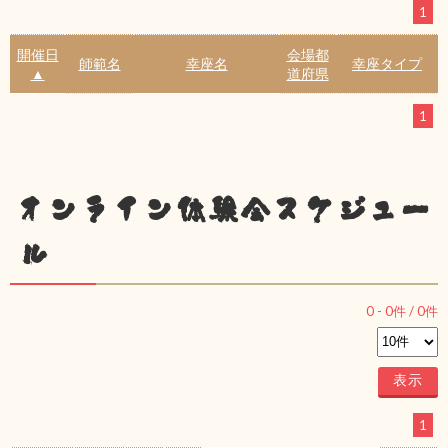
1
開催日
会場都
師範名
幸座名
幸座タイプ
▲
道府県
1
オンライン体験会スケジュー
ル
0
-
0
件 /
0
件
1