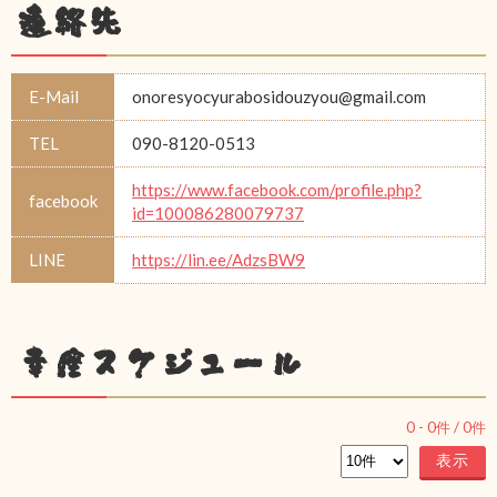
連絡先
E-Mail
onoresyocyurabosidouzyou@gmail.com
TEL
090-8120-0513
https://www.facebook.com/profile.php?
facebook
id=100086280079737
LINE
https://lin.ee/AdzsBW9
幸座スケジュール
0
-
0
件 /
0
件