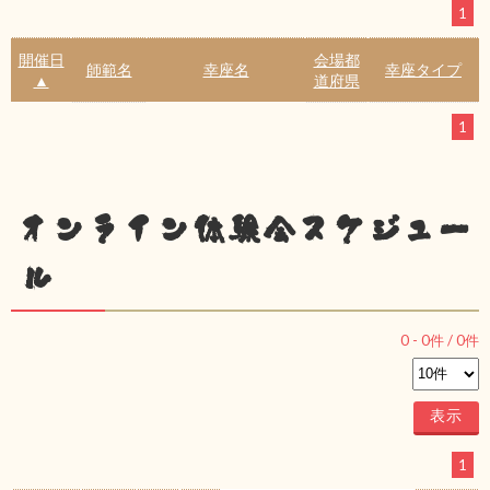
1
開催日
会場都
師範名
幸座名
幸座タイプ
▲
道府県
1
オンライン体験会スケジュー
ル
0
-
0
件 /
0
件
1