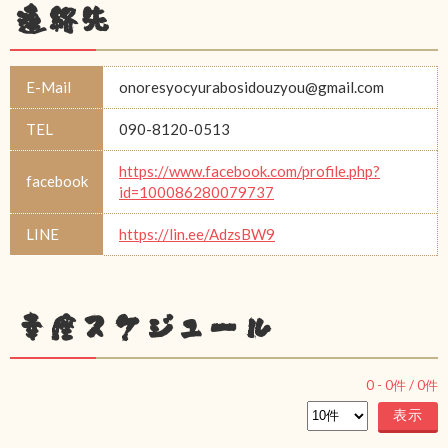
連絡先
E-Mail
onoresyocyurabosidouzyou@gmail.com
TEL
090-8120-0513
https://www.facebook.com/profile.php?
facebook
id=100086280079737
LINE
https://lin.ee/AdzsBW9
幸座スケジュール
0
-
0
件 /
0
件