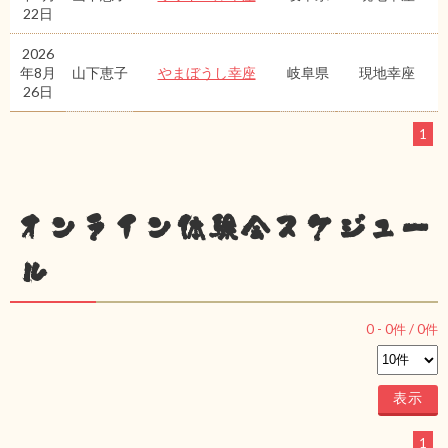
22日
2026
年8月
山下恵子
やまぼうし幸座
岐阜県
現地幸座
26日
1
オンライン体験会スケジュー
ル
0
-
0
件 /
0
件
1