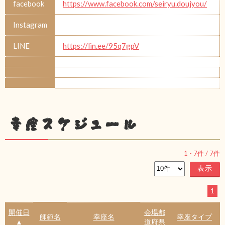
facebook
https://www.facebook.com/seiryu.doujyou/
Instagram
LINE
https://lin.ee/95q7gpV
幸座スケジュール
1
-
7
件 /
7
件
1
開催日
会場都
師範名
幸座名
幸座タイプ
▲
道府県