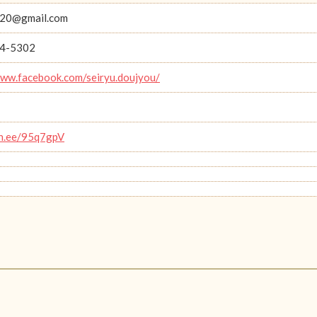
20@gmail.com
4-5302
www.facebook.com/seiryu.doujyou/
lin.ee/95q7gpV