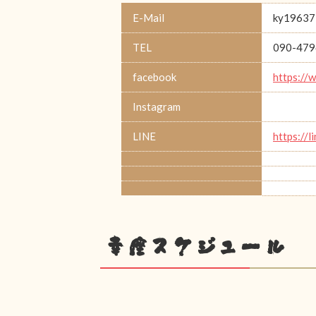
E-Mail
ky19637
TEL
090-479
facebook
https://
Instagram
LINE
https://
幸座スケジュール