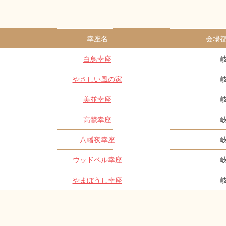
幸座名
会場都
白鳥幸座
やさしい風の家
美並幸座
高鷲幸座
八幡夜幸座
ウッドベル幸座
やまぼうし幸座