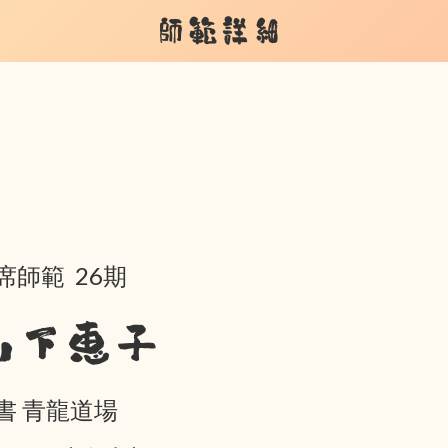
師範詳細
席師範 26期
山下恵子
書 青龍道場