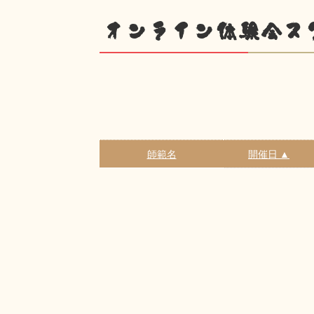
オンライン体験会ス
師範名
開催日 ▲