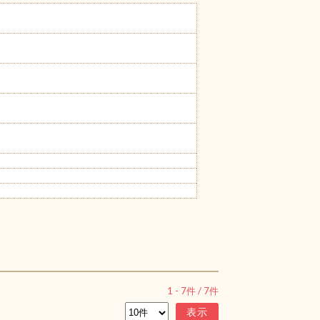
1
-
7
件 /
7
件