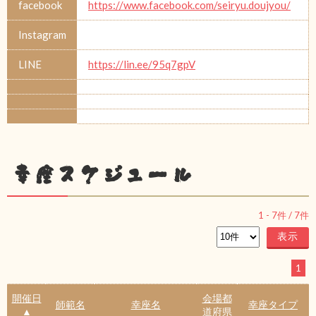
facebook
https://www.facebook.com/seiryu.doujyou/
Instagram
LINE
https://lin.ee/95q7gpV
幸座スケジュール
1
-
7
件 /
7
件
1
開催日
会場都
師範名
幸座名
幸座タイプ
▲
道府県