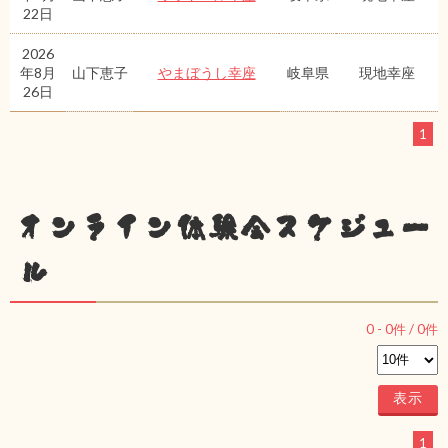
22日
2026
年8月
山下恵子
やまぼうし幸座
岐阜県
現地幸座
26日
1
オンライン体験会スケジュー
ル
0
-
0
件 /
0
件
1