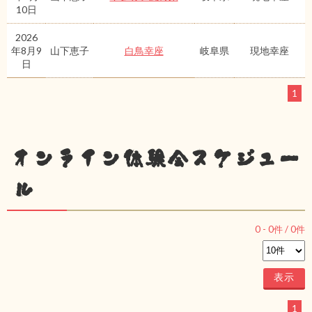
10日
2026
年8月9
山下恵子
白鳥幸座
岐阜県
現地幸座
日
1
オンライン体験会スケジュー
ル
0
-
0
件 /
0
件
1