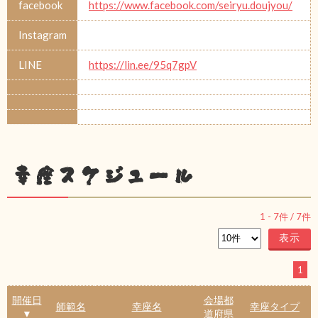
facebook
https://www.facebook.com/seiryu.doujyou/
Instagram
LINE
https://lin.ee/95q7gpV
幸座スケジュール
1
-
7
件 /
7
件
1
開催日
会場都
師範名
幸座名
幸座タイプ
▼
道府県