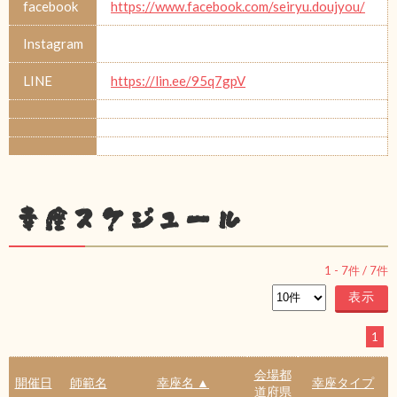
facebook
https://www.facebook.com/seiryu.doujyou/
Instagram
LINE
https://lin.ee/95q7gpV
幸座スケジュール
1
-
7
件 /
7
件
1
会場都
開催日
師範名
幸座名 ▲
幸座タイプ
道府県