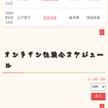
21日
2026
年8月
山下恵子
美並幸座
岐阜県
現地幸座
12日
1
オンライン体験会スケジュー
ル
0
-
0
件 /
0
件
1