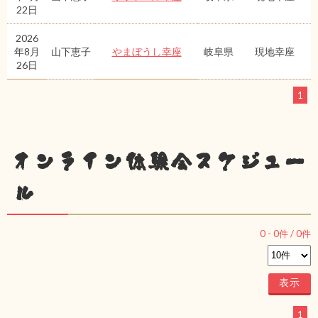
22日
2026
年8月
山下恵子
やまぼうし幸座
岐阜県
現地幸座
26日
1
オンライン体験会スケジュー
ル
0
-
0
件 /
0
件
1