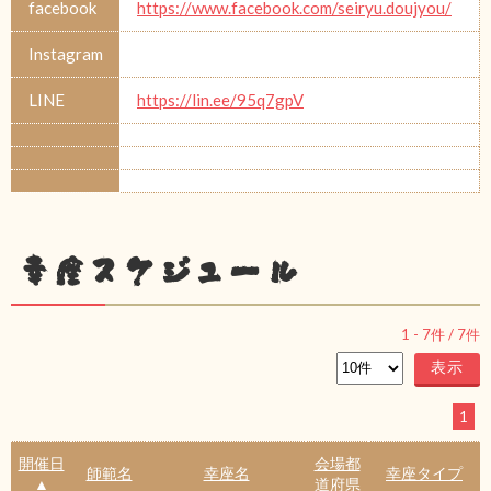
facebook
https://www.facebook.com/seiryu.doujyou/
Instagram
LINE
https://lin.ee/95q7gpV
幸座スケジュール
1
-
7
件 /
7
件
1
開催日
会場都
師範名
幸座名
幸座タイプ
▲
道府県