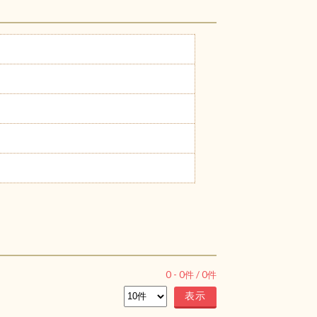
0
-
0
件 /
0
件