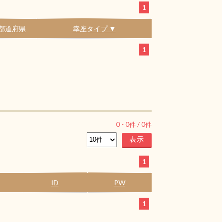
1
都道府県
幸座タイプ ▼
1
0
-
0
件 /
0
件
1
ID
PW
1