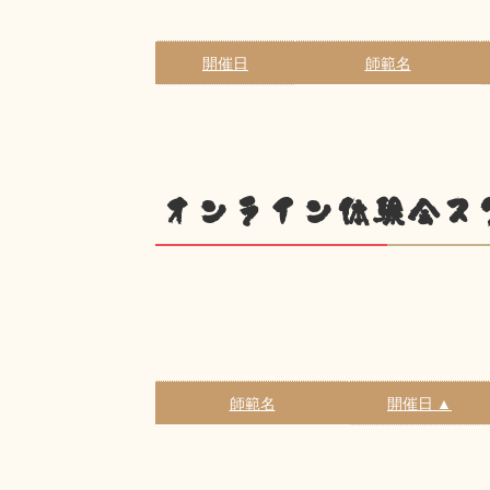
開催日
師範名
オンライン体験会ス
師範名
開催日 ▲