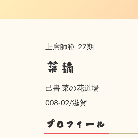
上席師範 27期
菜摘
己書 菜の花道場
008-02/滋賀
プロフィール