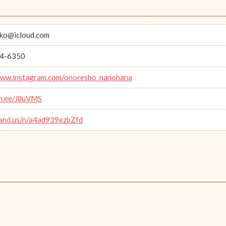
ko@icloud.com
4-6350
www.instagram.com/onoresho_nanohana
in.ee/JlluVMS
band.us/n/a4ad939ezbZfd