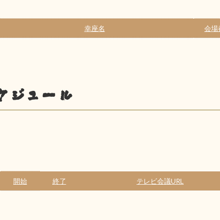
幸座名
会場
ケジュール
開始
終了
テレビ会議URL