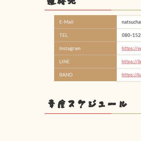
連絡先
E-Mail
natsucha
TEL
080-152
Instagram
https://
LINE
https://l
BAND
https://
幸座スケジュール