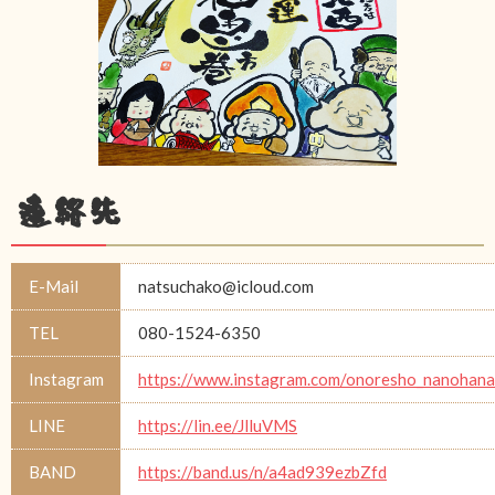
連絡先
E-Mail
natsuchako@icloud.com
TEL
080-1524-6350
Instagram
https://www.instagram.com/onoresho_nanohana
LINE
https://lin.ee/JlluVMS
BAND
https://band.us/n/a4ad939ezbZfd