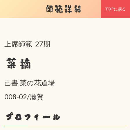
師範詳細
TOPに戻る
上席師範 27期
菜摘
己書 菜の花道場
008-02/滋賀
プロフィール