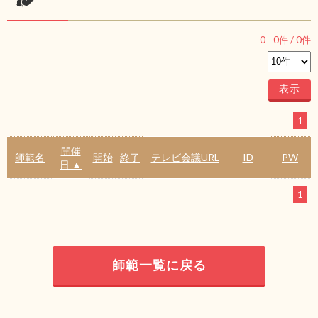
0
-
0
件 /
0
件
1
開催
師範名
開始
終了
テレビ会議URL
ID
PW
日 ▲
1
師範一覧に戻る