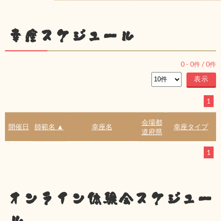
幸座スケジュール
0
-
0
件 /
0
件
1
会場都
開催日
師範名 ▲
幸座名
幸座タイプ
道府県
1
オンライン体験会スケジュー
ル