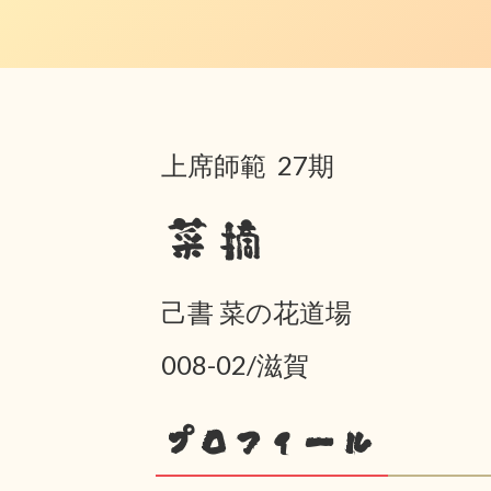
上席師範 27期
菜摘
己書 菜の花道場
008-02/滋賀
プロフィール