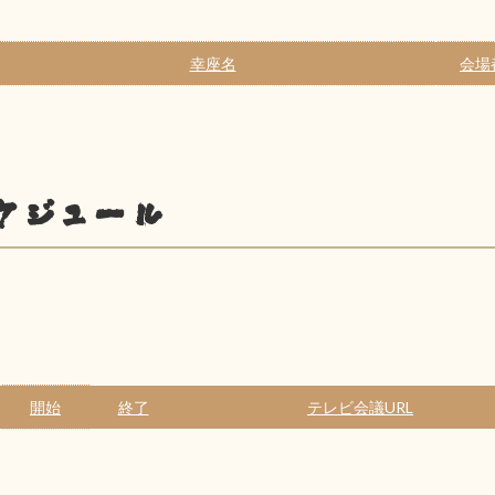
幸座名
会場
ケジュール
開始
終了
テレビ会議URL