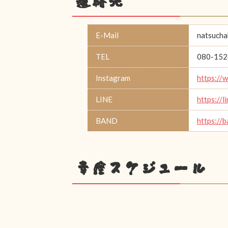
連絡先
E-Mail
natsucha
TEL
080-152
Instagram
https://
LINE
https://l
BAND
https://
幸座スケジュール