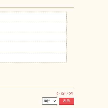
0
-
0
件 /
0
件