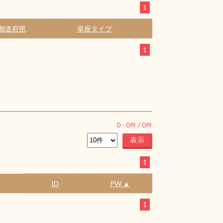
1
都道府県
幸座タイプ
1
0
-
0
件 /
0
件
1
ID
PW ▲
1