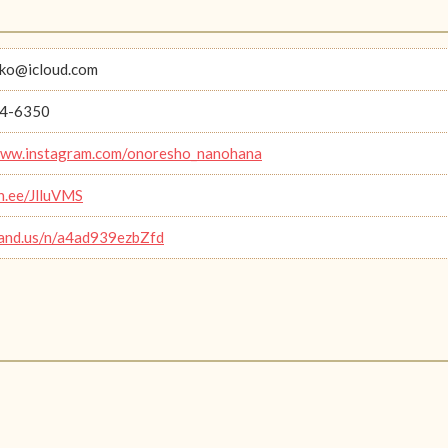
ko@icloud.com
4-6350
www.instagram.com/onoresho_nanohana
in.ee/JlluVMS
band.us/n/a4ad939ezbZfd