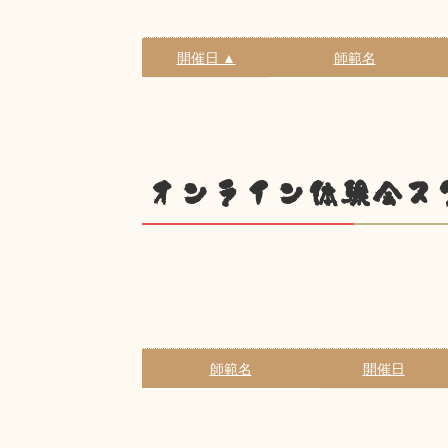
開催日 ▲
師範名
オンライン体験会ス
師範名
開催日