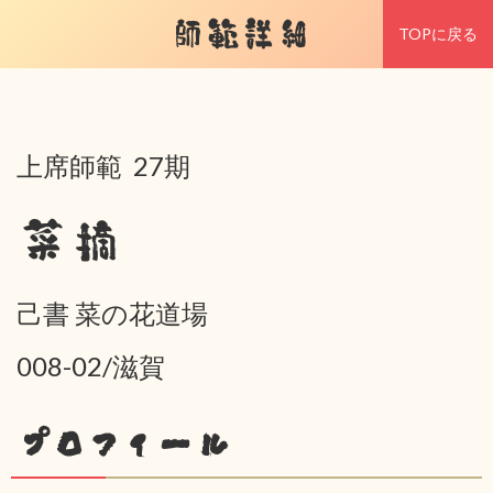
師範詳細
TOPに戻る
上席師範 27期
菜摘
己書 菜の花道場
008-02/滋賀
プロフィール