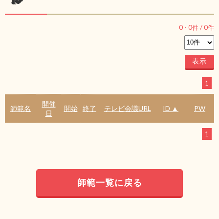
0
-
0
件 /
0
件
1
開催
師範名
開始
終了
テレビ会議URL
ID ▲
PW
日
1
師範一覧に戻る