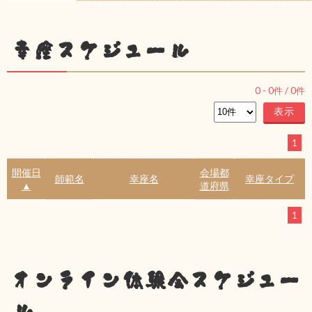
幸座スケジュール
0
-
0
件 /
0
件
1
開催日
会場都
師範名
幸座名
幸座タイプ
▲
道府県
1
オンライン体験会スケジュー
ル