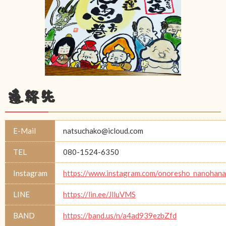
連絡先
E-Mail
natsuchako@icloud.com
TEL
080-1524-6350
Instagram
https://www.instagram.com/onoresho_nanohana
LINE
https://lin.ee/JlluVMS
BAND
https://band.us/n/a4ad939ezbZfd