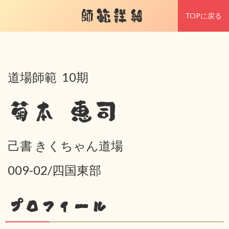
師範詳細
TOPに戻る
道場師範 10期
菊本 恵司
己書 きくちゃん道場
009-02/四国東部
プロフィール