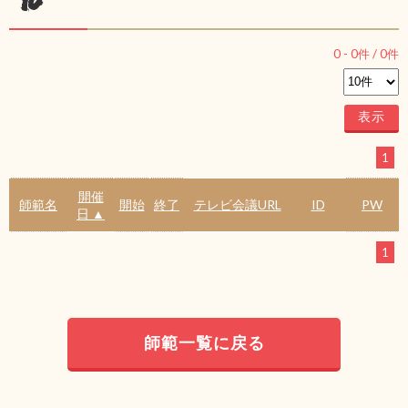
ル
0
-
0
件 /
0
件
1
開催
師範名
開始
終了
テレビ会議URL
ID
PW
日 ▲
1
師範一覧に戻る