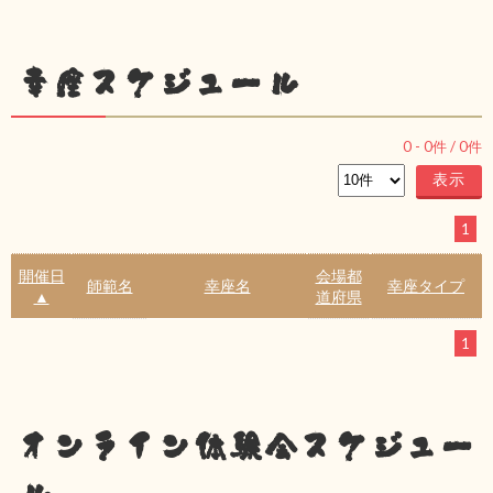
幸座スケジュール
0
-
0
件 /
0
件
1
開催日
会場都
師範名
幸座名
幸座タイプ
▲
道府県
1
オンライン体験会スケジュー