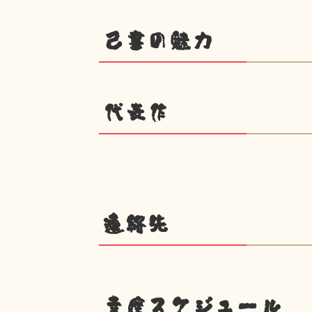
己書の魅力
代表作
連絡先
幸座スケジュール