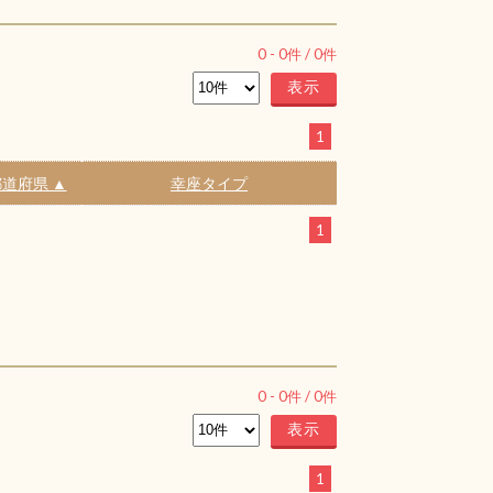
0
-
0
件 /
0
件
1
道府県 ▲
幸座タイプ
1
0
-
0
件 /
0
件
1