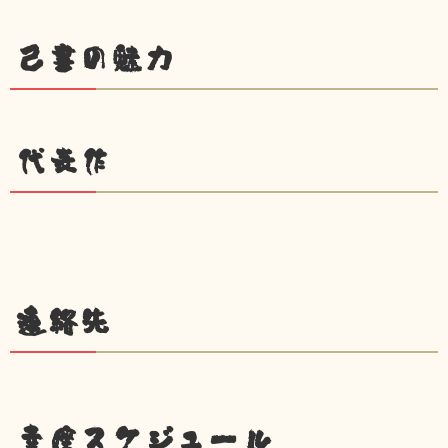
己書の魅力
代表作
連絡先
幸座スケジュール