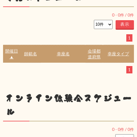
0
-
0
件 /
0
件
1
開催日
会場都
師範名
幸座名
幸座タイプ
▲
道府県
1
オンライン体験会スケジュー
ル
0
-
0
件 /
0
件