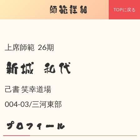
師範詳細
TOPに戻る
上席師範 26期
新城 和代
己書 笑幸道場
004-03/三河東部
プロフィール