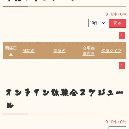
0
-
0
件 /
0
件
1
開催日
会場都
師範名
幸座名
幸座タイプ
▲
道府県
1
オンライン体験会スケジュー
ル
0
-
0
件 /
0
件