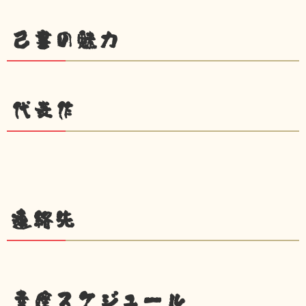
己書の魅力
代表作
連絡先
幸座スケジュール