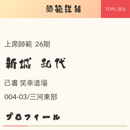
師範詳細
TOPに戻る
上席師範 26期
新城 和代
己書 笑幸道場
004-03/三河東部
プロフィール