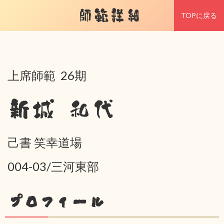
師範詳細
TOPに戻る
上席師範 26期
新城 和代
己書 笑幸道場
004-03/三河東部
プロフィール