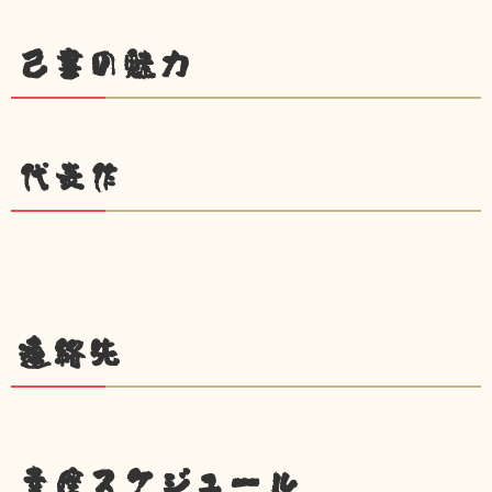
己書の魅力
代表作
連絡先
幸座スケジュール