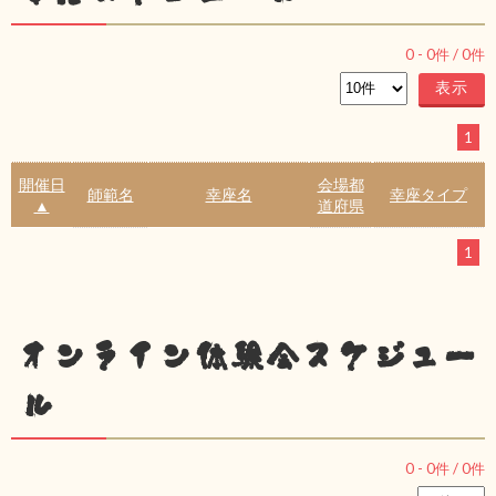
0
-
0
件 /
0
件
1
開催日
会場都
師範名
幸座名
幸座タイプ
▲
道府県
1
オンライン体験会スケジュー
ル
0
-
0
件 /
0
件