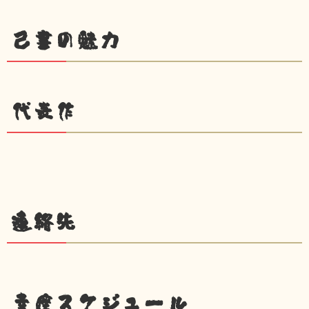
己書の魅力
代表作
連絡先
幸座スケジュール