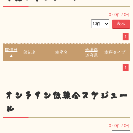
0
-
0
件 /
0
件
1
開催日
会場都
師範名
幸座名
幸座タイプ
▲
道府県
1
オンライン体験会スケジュー
ル
0
-
0
件 /
0
件