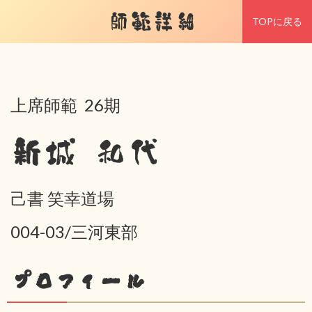
師範詳細
TOPに戻る
上席師範 26期
新城 和代
己書 笑幸道場
004-03/三河東部
プロフィール