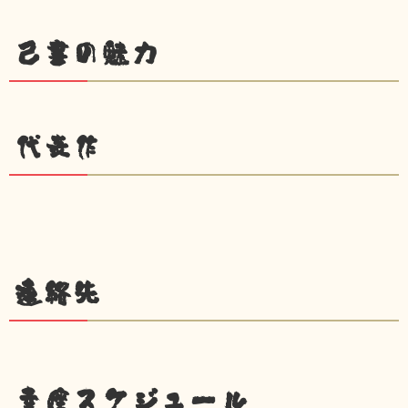
己書の魅力
代表作
連絡先
幸座スケジュール