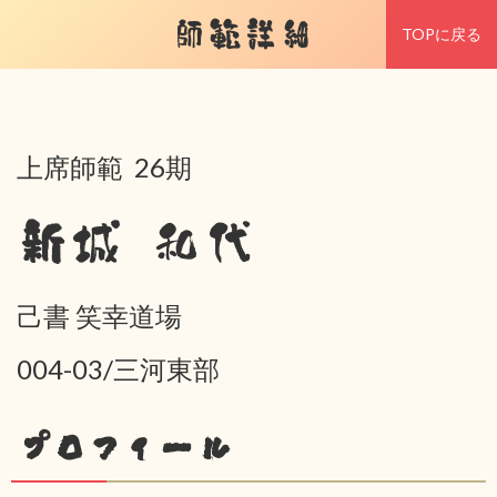
師範詳細
TOPに戻る
上席師範 26期
新城 和代
己書 笑幸道場
004-03/三河東部
プロフィール