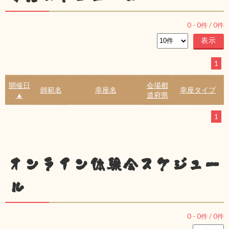
0
-
0
件 /
0
件
1
開催日
会場都
師範名
幸座名
幸座タイプ
▲
道府県
1
オンライン体験会スケジュー
ル
0
-
0
件 /
0
件