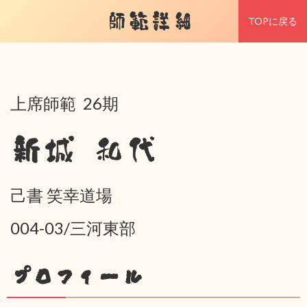
師範詳細
TOPに戻る
上席師範 26期
新城 和代
己書 笑幸道場
004-03/三河東部
プロフィール