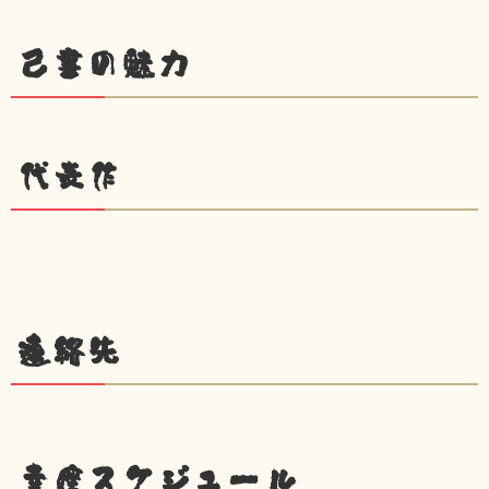
己書の魅力
代表作
連絡先
幸座スケジュール