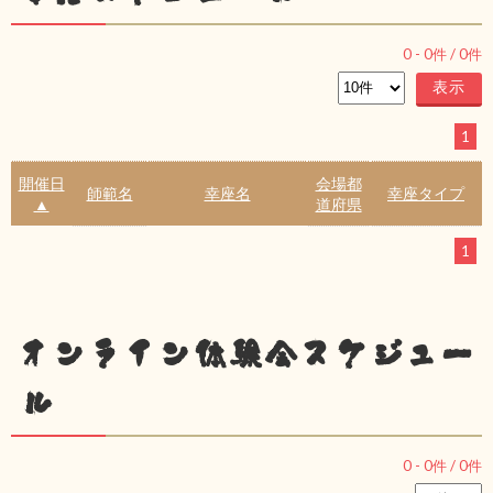
0
-
0
件 /
0
件
1
開催日
会場都
師範名
幸座名
幸座タイプ
▲
道府県
1
オンライン体験会スケジュー
ル
0
-
0
件 /
0
件