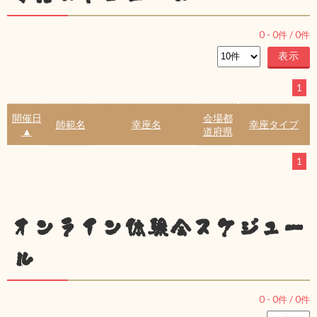
0
-
0
件 /
0
件
1
開催日
会場都
師範名
幸座名
幸座タイプ
▲
道府県
1
オンライン体験会スケジュー
ル
0
-
0
件 /
0
件