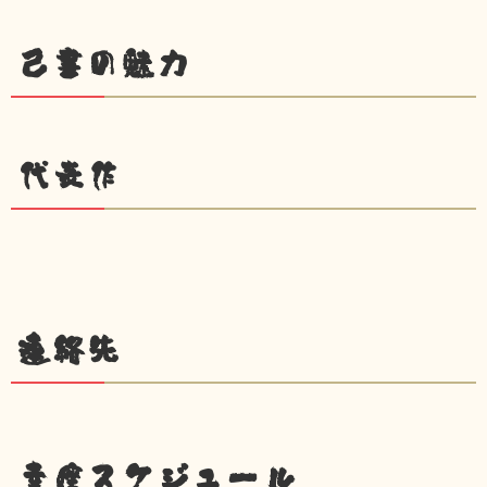
己書の魅力
代表作
連絡先
幸座スケジュール