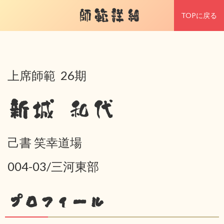
師範詳細
TOPに戻る
上席師範 26期
新城 和代
己書 笑幸道場
004-03/三河東部
プロフィール