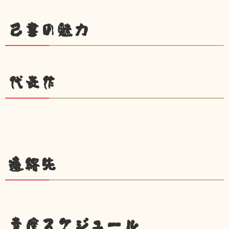
己書の魅力
代表作
連絡先
幸座スケジュール