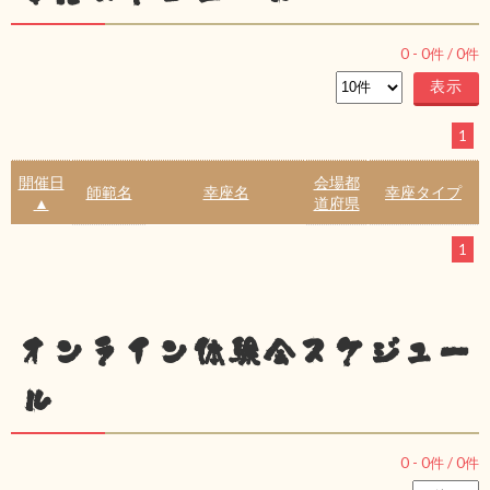
0
-
0
件 /
0
件
1
開催日
会場都
師範名
幸座名
幸座タイプ
▲
道府県
1
オンライン体験会スケジュー
ル
0
-
0
件 /
0
件