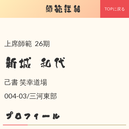
師範詳細
TOPに戻る
上席師範 26期
新城 和代
己書 笑幸道場
004-03/三河東部
プロフィール