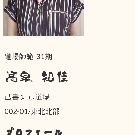
道場師範 31期
髙泉 知佳
己書 知ぃ道場
002-01/東北北部
プロフィール