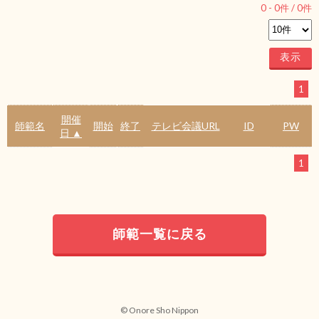
0
-
0
件 /
0
件
1
開催
師範名
開始
終了
テレビ会議URL
ID
PW
日 ▲
1
師範一覧に戻る
© Onore Sho Nippon