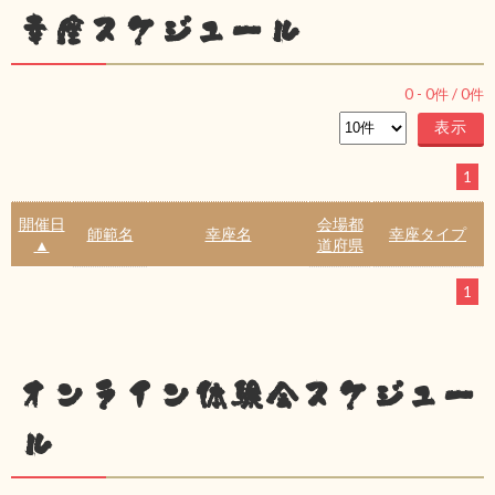
幸座スケジュール
0
-
0
件 /
0
件
1
開催日
会場都
師範名
幸座名
幸座タイプ
▲
道府県
1
オンライン体験会スケジュー
ル