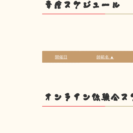
幸座スケジュール
開催日
師範名 ▲
オンライン体験会ス