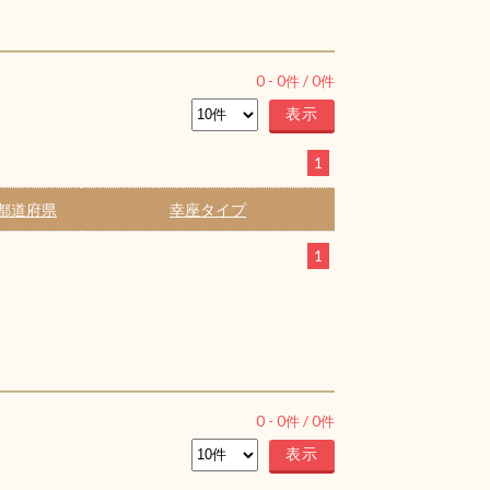
0
-
0
件 /
0
件
1
都道府県
幸座タイプ
1
0
-
0
件 /
0
件