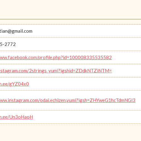
tian@gmail.com
5-2772
www.facebook.com/profile.php?id=100008335535582
instagram.com/2strings_yumi?igshid=ZDdkNTZiNTM=
lin.ee/gYZ04x0
www.instagram.com/odai.echizen.yumi?igsh=ZHYweG1hcTdmNGl3
lin.ee/Un3oHaoH