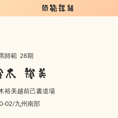
師範詳細
席師範 28期
鈴木 裕美
木裕美越前己書道場
10-02/九州南部