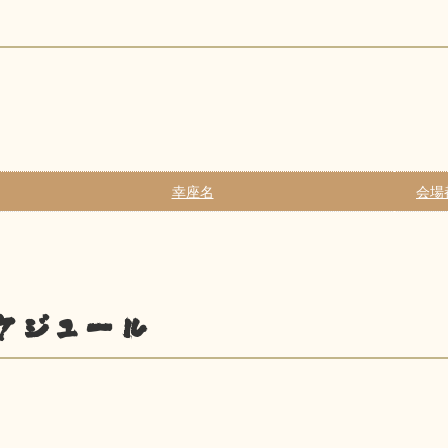
幸座名
会場
ケジュール