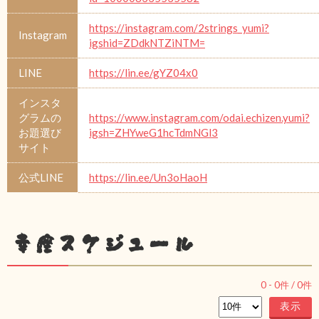
https://instagram.com/2strings_yumi?
Instagram
igshid=ZDdkNTZiNTM=
LINE
https://lin.ee/gYZ04x0
インスタ
グラムの
https://www.instagram.com/odai.echizen.yumi?
お題選び
igsh=ZHYweG1hcTdmNGl3
サイト
公式LINE
https://lin.ee/Un3oHaoH
幸座スケジュール
0
-
0
件 /
0
件