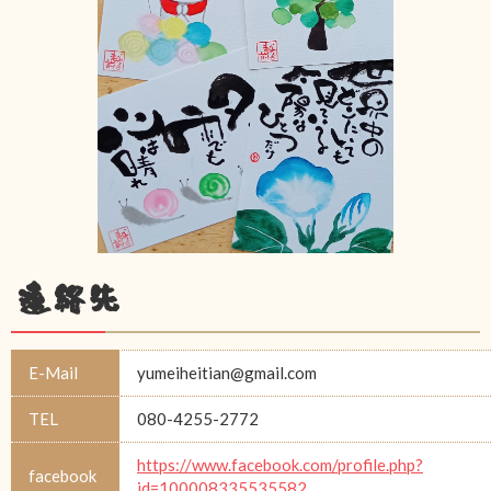
連絡先
E-Mail
yumeiheitian@gmail.com
TEL
080-4255-2772
https://www.facebook.com/profile.php?
facebook
id=100008335535582