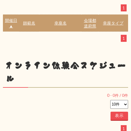
1
開催日
会場都
師範名
幸座名
幸座タイプ
▲
道府県
1
オンライン体験会スケジュー
ル
0
-
0
件 /
0
件
1